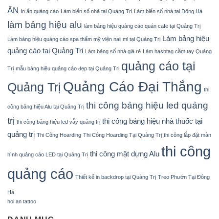
ẤN
In ấn quảng cáo
Làm biển số nhà tại Quảng Trị
Làm biển số nhà tại Đông Hà
làm bảng hiệu alu
làm bảng hiệu quảng cáo quán cafe tại Quảng Trị
Làm bảng hiệu
Làm bảng hiệu quảng cáo spa thẩm mỹ viện nail mi tại Quảng Trị
quảng cáo tại Quảng Trị
Làm bảng số nhà giá rẻ
Làm hashtag cầm tay Quảng
quảng cáo tại
Trị
mẫu bảng hiệu quảng cáo đẹp tại Quảng Trị
Quảng Cáo Đại Thắng
Quảng Trị
thi
thi công bảng hiệu led quảng
công bảng hiệu Alu tại Quảng Trị
trị
thi công bảng hiệu nhà thuốc tại
thi công bảng hiệu led vẫy quảng trị
quảng trị
Thi Công Hoarding
Thi Công Hoarding Tại Quảng Trị
thi công lắp đặt màn
thi công
thi công mặt dựng Alu
hình quảng cáo LED tại Quảng Trị
quảng cáo
Thiết kế in backdrop tại Quảng Trị
Treo Phướn Tại Đông
Hà
hoi an tattoo