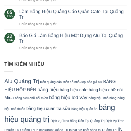
Chức năng bình luận bị tắt
ở
QUẢNG
Trình,
Thi
CÁO
Bảng
Công
Làm Bảng Hiệu Quảng Cáo Quán Cafe Tại Quảng
NỘI
05
Hiệu
Bảng
THẤT
Th5
Trị
Che
Hiệu
CHUỖI
Công
Chức năng bình luận bị tắt
ở
Quảng
CỬA
Trình
Làm
Cáo
HÀNG
Chuyên
Bảng
Báo Giá Làm Bảng Hiệu Mặt Dựng Alu Tại Quảng
Spa
22
ĐẠI
Nghiệp
Hiệu
Thẩm
Th4
Trị
LÝ
Tại
Quảng
Mỹ
TẠI
Quảng
Chức năng bình luận bị tắt
ở
Cáo
Viện
QUẢNG
Trị
Báo
Quán
Nail
TRỊ
Giá
Cafe
Mi
Làm
TÌM KIẾM NHIỀU
Tại
Tại
Bảng
Quảng
Quảng
Hiệu
Trị
Trị
Mặt
Alu Quảng Trị
BẢNG
biển quảng cáo
Biển số nhà đẹp
báo giá alu
Dựng
Alu
bảng hiệu
HIỆU HỘP ĐÈN
bảng hiệu cafe
bảng hiệu chữ nổi
Tại
bảng hiệu led vẫy
Mica
Quảng
bảng hiệu chữ nổi mích
bảng hiệu nhà hàng
bảng
Trị
bảng
bảng hiệu quán trà sửa
hiệu nhà thuốc
bảng hiệu quán ăn
hiệu quảng trị
Dịch vụ Treo Băng Rôn Tại Quảng Trị
Dịch Vụ Treo
IN
Phướn Tại Quảng Trị
In backdrop Quảng Trị
In bạt 3M phát sáng tại Quảng Trị