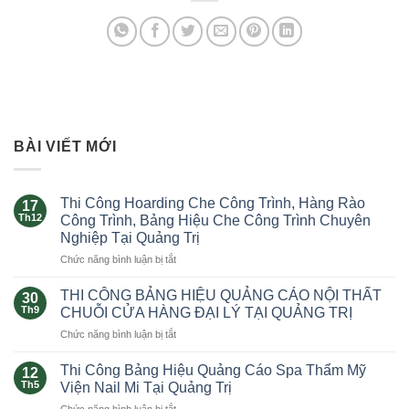
BÀI VIẾT MỚI
Thi Công Hoarding Che Công Trình, Hàng Rào
17
Th12
Công Trình, Bảng Hiệu Che Công Trình Chuyên
Nghiệp Tại Quảng Trị
Chức năng bình luận bị tắt
ở
Thi
Công
THI CÔNG BẢNG HIỆU QUẢNG CÁO NỘI THẤT
30
Hoarding
Th9
CHUỖI CỬA HÀNG ĐẠI LÝ TẠI QUẢNG TRỊ
Che
Chức năng bình luận bị tắt
ở
Công
THI
Trình,
CÔNG
Thi Công Bảng Hiệu Quảng Cáo Spa Thẩm Mỹ
Hàng
12
BẢNG
Rào
Th5
Viện Nail Mi Tại Quảng Trị
HIỆU
Công