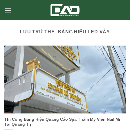
Chuyển
đến
nội
dung
LƯU TRỮ THẺ:
BẢNG HIỆU LED VẪY
Thi Công Bảng Hiệu Quảng Cáo Spa Thẩm Mỹ Viện Nail Mi
Tại Quảng Trị