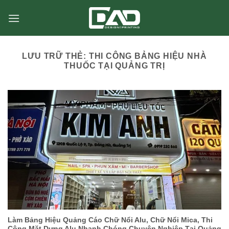
Chuyển
đến
nội
dung
LƯU TRỮ THẺ:
THI CÔNG BẢNG HIỆU NHÀ
THUỐC TẠI QUẢNG TRỊ
Làm Bảng Hiệu Quảng Cáo Chữ Nổi Alu, Chữ Nổi Mica, Thi
Công Mặt Dựng Alu Nhanh Chóng Chuyên Nghiệp Tại Quảng